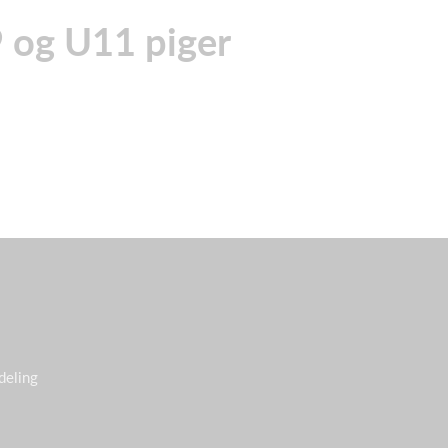
9 og U11 piger
deling