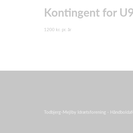
Kontingent for U
1200 kr. pr. år
Todbjerg-Mejlby Idrætsforening - Håndboldaf