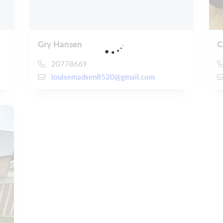
Gry Hansen
C
20778669
louisemadsen8520@gmail.com