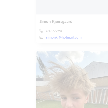
Simon Kjærsgaard
61665998
simonkj@hotmail.com