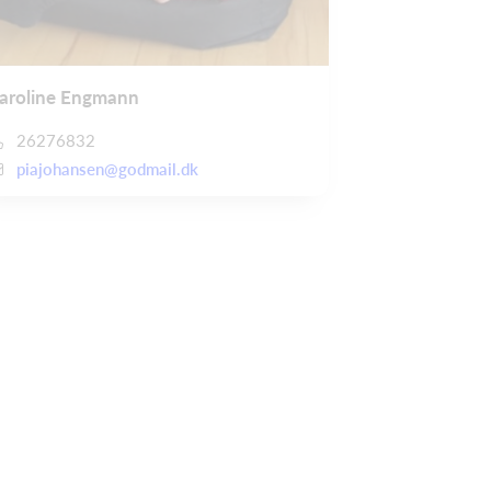
aroline Engmann
26276832
piajohansen@godmail.dk