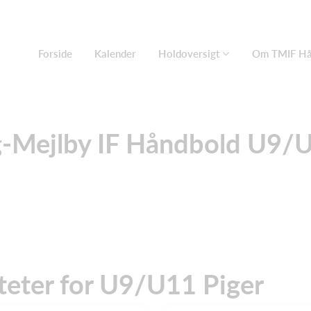
Forside
Kalender
Holdoversigt
Om TMIF Hå
g-Mejlby IF Håndbold U9/U
eter for U9/U11 Piger